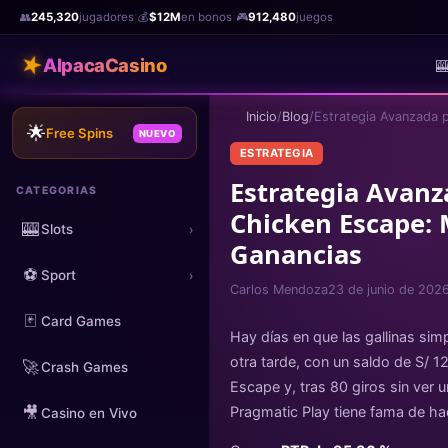
👥
💰
🎮
245,320
jugadores
|
$
12
M
en bonos
|
912,480
juegos
★
AlpacaCasino

Inicio
/
Blog
/
Estrategia Avanzada 
🌟
Free Spins
NUEVO
ESTRATEGIA
Estrategia Avanz
CATEGORIAS
Chicken Escape: 
🎰
Slots
›
Ganancias
⚽
Sport
›
Carlos Mendoza
23 de junio de 202
🃏
Card Games
Hay días en que las gallinas simp
otra tarde, con un saldo de S/ 1
🚀
Crash Games
Escape y, tras 80 giros sin ver 
🎥
Pragmatic Play tiene fama de ha
Casino en Vivo