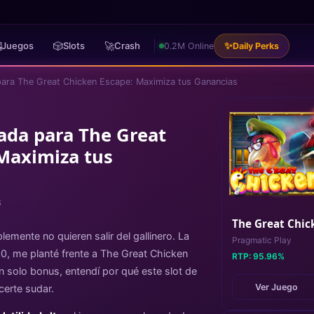

Juegos
🎲
Slots
🚀
Crash
✨
0.2M Online
Daily Perks
para The Great Chicken Escape: Maximiza tus Ganancias
ada para The Great
Maximiza tus
6
The Great Chic
lemente no quieren salir del gallinero. La
Pragmatic Play
20, me planté frente a The Great Chicken
RTP:
95.96
%
un solo bonus, entendí por qué este slot de
Ver Juego
certe sudar.