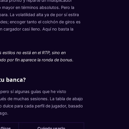
salta pronto y reparte un multiplicador
 mayor en términos absolutos. Pero la
ara. La volatilidad alta ya de por sí estira
ndes; encoger tanto el colchón de giros es
n cargador casi lleno. Aquí no basta la
 estilos no está en el RTP, sino en
do por fin aparece la ronda de bonus.
tu banca?
pero sí algunas guías que he visto
ués de muchas sesiones. La tabla de abajo
o dulce para cada perfil de jugador, basado
esgo.
Giros
Cuándo usarlo