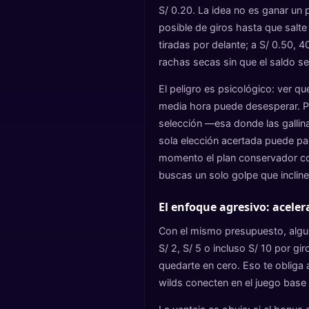
S/ 0.20. La idea no es ganar un 
posible de giros hasta que salte 
tiradas por delante; a S/ 0.50, 
rachas secas sin que el saldo s
El peligro es psicológico: ver q
media hora puede desesperar. Per
selección —esa donde las gallin
sola elección acertada puede pa
momento el plan conservador co
buscas un solo golpe que incline
El enfoque agresivo: acelera
Con el mismo presupuesto, algun
S/ 2, S/ 5 o incluso S/ 10 por gi
quedarte en cero. Eso te obliga 
wilds conecten en el juego base