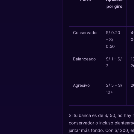
por giro
Conservador
S/ 0.20
4
– S/
0
0.50
Balanceado
S/ 1 – S/
1
2
2
Agresivo
S/ 5 – S/
2
10+
Si tu banca es de S/ 50, no hay
conservador o incluso plantearse 
juntar más fondo. Con S/ 200, e