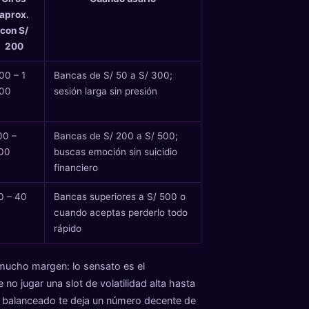
aprox.
con S/
200
00 – 1
Bancas de S/ 50 a S/ 300;
00
sesión larga sin presión
00 –
Bancas de S/ 200 a S/ 500;
00
buscas emoción sin suicidio
financiero
0 – 40
Bancas superiores a S/ 500 o
cuando aceptas perderlo todo
rápido
 mucho margen: lo sensato es el
no jugar una slot de volatilidad alta hasta
l balanceado te deja un número decente de