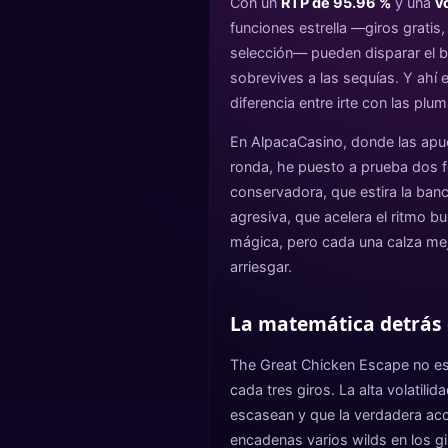
Con un
RTP de 95.96 %
y una
vo
funciones estrella —giros gratis
selección— pueden disparar el ba
sobrevives a las sequías. Y ahí 
diferencia entre irte con las plum
En AlpacaCasino, donde las apu
ronda, he puesto a prueba dos f
conservadora, que estira la ba
agresiva, que acelera el ritmo b
mágica, pero cada una calza me
arriesgar.
La matemática detrás
The Great Chicken Escape no e
cada tres giros. La alta volatili
escasean y que la verdadera acc
encadenas varios wilds en los g