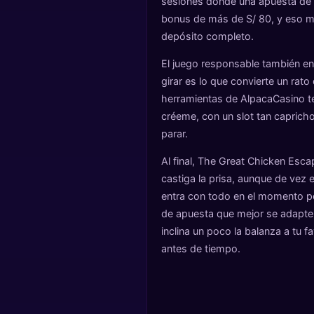
sesiones donde una apuesta de 
bonus de más de S/ 80, y eso mant
depósito completo.
El juego responsable también entr
girar es lo que convierte un rato
herramientas de AlpacaCasino t
créeme, con un slot tan caprich
parar.
Al final, The Great Chicken Escap
castiga la prisa, aunque de vez 
entra con todo en el momento per
de apuesta que mejor se adapte a
inclina un poco la balanza a tu 
antes de tiempo.