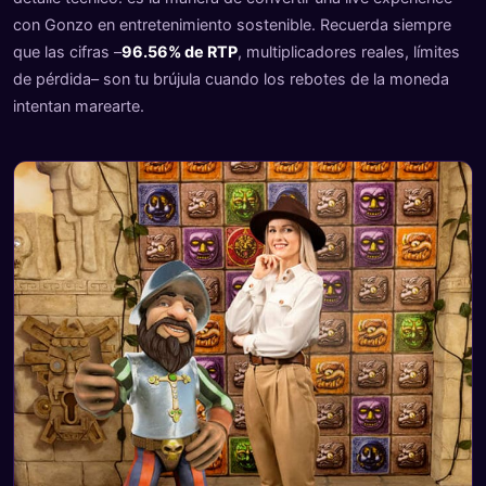
con Gonzo en entretenimiento sostenible. Recuerda siempre
que las cifras –
96.56% de RTP
, multiplicadores reales, límites
de pérdida– son tu brújula cuando los rebotes de la moneda
intentan marearte.