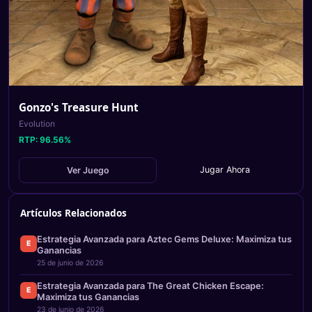
Gonzo's Treasure Hunt
Evolution
RTP:
96.56
%
Jugar Ahora
Ver Juego
Artículos Relacionados
Estrategia Avanzada para Aztec Gems Deluxe: Maximiza tus
E
Ganancias
25 de junio de 2026
Estrategia Avanzada para The Great Chicken Escape:
E
Maximiza tus Ganancias
23 de junio de 2026