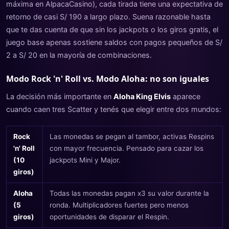
máxima en AlpacaCasino), cada tirada tiene una expectativa de
retorno de casi S/ 190 a largo plazo. Suena razonable hasta
que te das cuenta de que sin los jackpots o los giros gratis, el
juego base apenas sostiene saldos con pagos pequeños de S/
2 a S/ 20 en la mayoría de combinaciones.
Modo Rock 'n' Roll vs. Modo Aloha: no son iguales
La decisión más importante en
Aloha King Elvis
aparece
cuando caen tres Scatter y tenés que elegir entre dos mundos:
Rock
Las monedas se pegan al tambor, activas Respins
'n' Roll
con mayor frecuencia. Pensado para cazar los
(10
jackpots Mini y Major.
giros)
Aloha
Todas las monedas pagan x3 su valor durante la
(5
ronda. Multiplicadores fuertes pero menos
giros)
oportunidades de disparar el Respin.