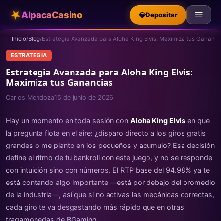
★
AlpacaCasino
💎
Depositar
Inicio
/
Blog
/
Estrategia Avanzada para Aloha King Elvis: Maximiza tus Gananci
ESTRATEGIA
Estrategia Avanzada para Aloha King Elvis:
Maximiza tus Ganancias
Carlos Mendoza
15 de junio de 2026
Hay un momento en toda sesión con
Aloha King Elvis
en que
la pregunta flota en el aire: ¿disparo directo a los giros gratis
grandes o me planto en los pequeños y acumulo? Esa decisión
define el ritmo de tu bankroll con este juego, y no se responde
con intuición sino con números. El RTP base del 94.98% ya te
está contando algo importante —está por debajo del promedio
de la industria—, así que si no activas las mecánicas correctas,
cada giro te va desgastando más rápido que en otras
tragamonedas de BGaming.