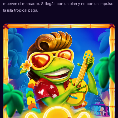
mueven el marcador. Si llegás con un plan y no con un impulso,
la isla tropical paga.