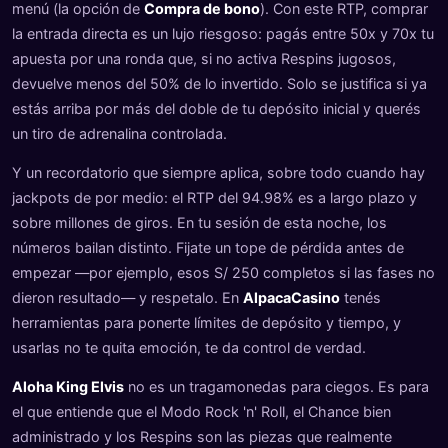
menú (la opción de
Compra de bono
). Con este RTP, comprar
la entrada directa es un lujo riesgoso: pagás entre 50x y 70x tu
apuesta por una ronda que, si no activa Respins jugosos,
devuelve menos del 50% de lo invertido. Solo se justifica si ya
estás arriba por más del doble de tu depósito inicial y querés
un tiro de adrenalina controlada.
Y un recordatorio que siempre aplica, sobre todo cuando hay
jackpots de por medio: el RTP del 94.98% es a largo plazo y
sobre millones de giros. En tu sesión de esta noche, los
números bailan distinto. Fijate un tope de pérdida antes de
empezar —por ejemplo, esos S/ 250 completos si las fases no
dieron resultado— y respetalo. En
AlpacaCasino
tenés
herramientas para ponerte límites de depósito y tiempo, y
usarlas no te quita emoción, te da control de verdad.
Aloha King Elvis
no es un tragamonedas para ciegos. Es para
el que entiende que el Modo Rock 'n' Roll, el Chance bien
administrado y los Respins son las piezas que realmente