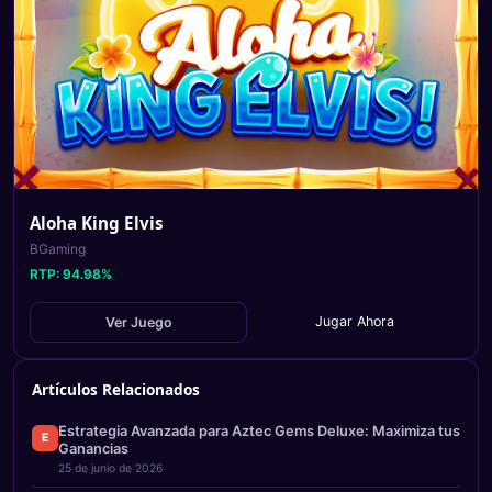
Aloha King Elvis
BGaming
RTP:
94.98
%
Jugar Ahora
Ver Juego
Artículos Relacionados
Estrategia Avanzada para Aztec Gems Deluxe: Maximiza tus
E
Ganancias
25 de junio de 2026