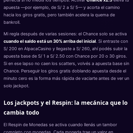
apuesta —por ejemplo, de S/ 2 a S/ 5— y acorta el camino
hacia los giros gratis, pero también acelera la quema de
bankroll.
Mi regla después de varias sesiones: el Chance solo se activa
cuando el saldo está un 30% arriba del inicial
. Si entraste con
S/ 200 en AlpacaCasino y llegaste a S/ 260, ahí podés subir la
apuesta base de S/ 1 a S/ 2.50 con Chance por 20 o 30 giros.
Si en ese lapso no caen los scatters, volvés a apuesta base sin
Chance. Perseguir los giros gratis doblando apuesta desde el
minuto cero es la forma más rápida de vaciarte antes de ver un
solo jackpot.
Los jackpots y el Respin: la mecánica que lo
cambia todo
El Respin de Monedas se activa cuando llenás un tambor
completo con monedas. Cada moneda trae un valor en