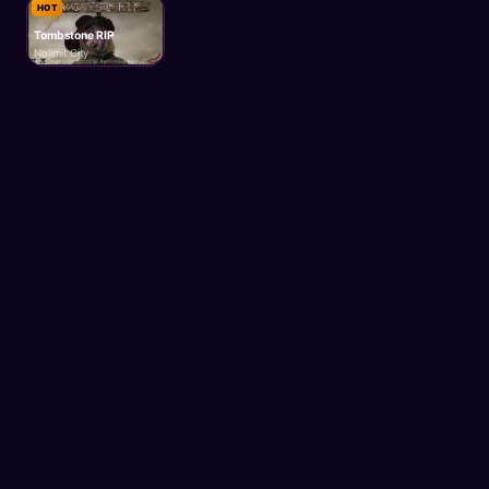
HOT
Tombstone RIP
Nolimit City