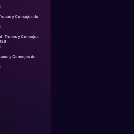
6
6
Trucos y Consejos de
6
6
t: Trucos y Consejos
026
6
ucos y Consejos de
6
6