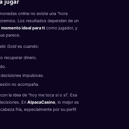
a jugar
onedas online no existe una “hora
 premios. Los resultados dependen de un
n
momento ideal para ti
como jugador, y
que parece.
elic Gold
es cuando:
o recuperar dinero.
ido.
 decisiones impulsivas.
a sesión no acompaña.
con la idea de “hoy me toca sí o sí”. Esa
decisiones. En
AlpacaCasino
, lo mejor es
abeza fría, especialmente por su perfil