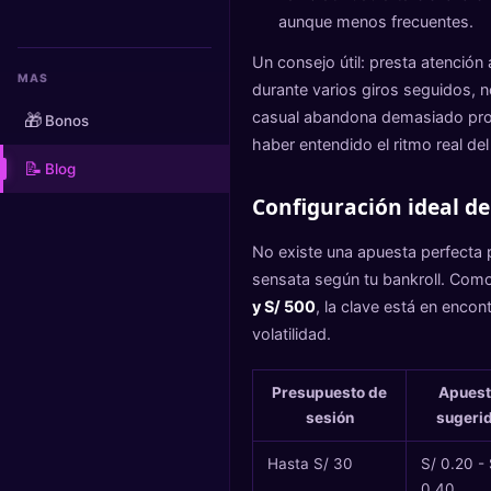
aunque menos frecuentes.
Un consejo útil: presta atenci
MAS
durante varios giros seguidos, n
casual abandona demasiado pro
🎁
Bonos
haber entendido el ritmo real del
📝
Blog
Configuración ideal d
No existe una apuesta perfecta 
sensata según tu bankroll. Com
y S/ 500
, la clave está en encont
volatilidad.
Presupuesto de
Apuest
sesión
sugeri
Hasta S/ 30
S/ 0.20 - 
0.40