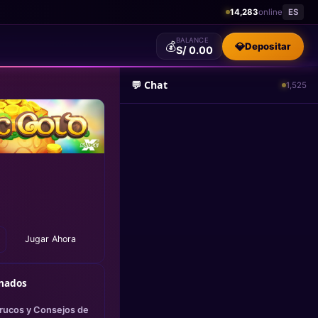
14,283
online
ES
BALANCE
💰
💎
Depositar
S/ 0.00
💬 Chat
1,525
Jugar Ahora
onados
 Trucos y Consejos de