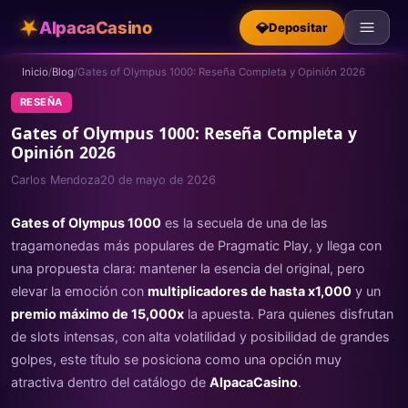
★
AlpacaCasino
💎
Depositar
Inicio
/
Blog
/
Gates of Olympus 1000: Reseña Completa y Opinión 2026
RESEÑA
Gates of Olympus 1000: Reseña Completa y
Opinión 2026
Carlos Mendoza
20 de mayo de 2026
Gates of Olympus 1000
es la secuela de una de las
tragamonedas más populares de Pragmatic Play, y llega con
una propuesta clara: mantener la esencia del original, pero
elevar la emoción con
multiplicadores de hasta x1,000
y un
premio máximo de 15,000x
la apuesta. Para quienes disfrutan
de slots intensas, con alta volatilidad y posibilidad de grandes
golpes, este título se posiciona como una opción muy
atractiva dentro del catálogo de
AlpacaCasino
.