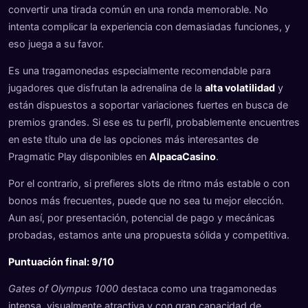
convertir una tirada común en una ronda memorable. No
intenta complicar la experiencia con demasiadas funciones, y
eso juega a su favor.
Es una tragamonedas especialmente recomendable para
jugadores que disfrutan la adrenalina de la
alta volatilidad
y
están dispuestos a soportar variaciones fuertes en busca de
premios grandes. Si ese es tu perfil, probablemente encuentres
en este título una de las opciones más interesantes de
Pragmatic Play disponibles en
AlpacaCasino
.
Por el contrario, si prefieres slots de ritmo más estable o con
bonos más frecuentes, puede que no sea tu mejor elección.
Aun así, por presentación, potencial de pago y mecánicas
probadas, estamos ante una propuesta sólida y competitiva.
Puntuación final: 9/10
Gates of Olympus 1000
destaca como una tragamonedas
intensa, visualmente atractiva y con gran capacidad de