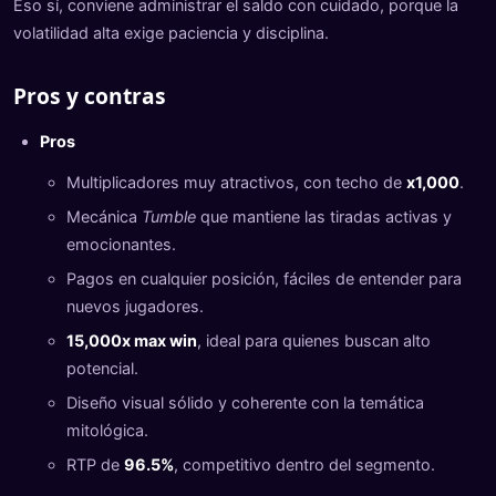
Eso sí, conviene administrar el saldo con cuidado, porque la
volatilidad alta exige paciencia y disciplina.
Pros y contras
Pros
Multiplicadores muy atractivos, con techo de
x1,000
.
Mecánica
Tumble
que mantiene las tiradas activas y
emocionantes.
Pagos en cualquier posición, fáciles de entender para
nuevos jugadores.
15,000x max win
, ideal para quienes buscan alto
potencial.
Diseño visual sólido y coherente con la temática
mitológica.
RTP de
96.5%
, competitivo dentro del segmento.