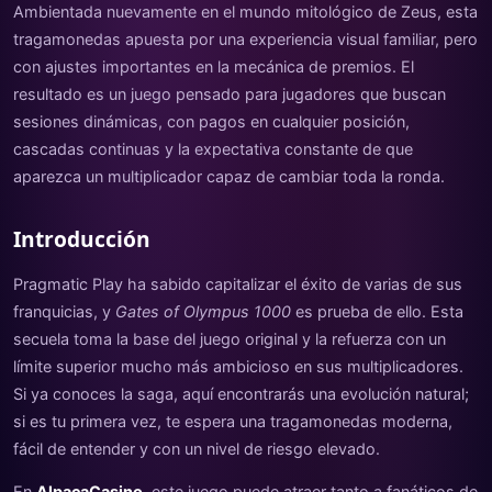
Ambientada nuevamente en el mundo mitológico de Zeus, esta
tragamonedas apuesta por una experiencia visual familiar, pero
con ajustes importantes en la mecánica de premios. El
resultado es un juego pensado para jugadores que buscan
sesiones dinámicas, con pagos en cualquier posición,
cascadas continuas y la expectativa constante de que
aparezca un multiplicador capaz de cambiar toda la ronda.
Introducción
Pragmatic Play ha sabido capitalizar el éxito de varias de sus
franquicias, y
Gates of Olympus 1000
es prueba de ello. Esta
secuela toma la base del juego original y la refuerza con un
límite superior mucho más ambicioso en sus multiplicadores.
Si ya conoces la saga, aquí encontrarás una evolución natural;
si es tu primera vez, te espera una tragamonedas moderna,
fácil de entender y con un nivel de riesgo elevado.
En
AlpacaCasino
, este juego puede atraer tanto a fanáticos de