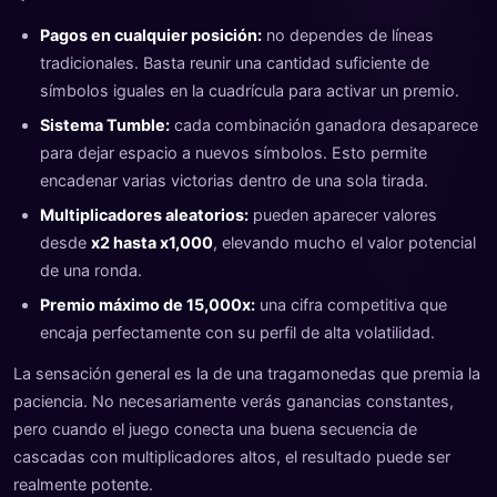
Pagos en cualquier posición:
no dependes de líneas
tradicionales. Basta reunir una cantidad suficiente de
símbolos iguales en la cuadrícula para activar un premio.
Sistema Tumble:
cada combinación ganadora desaparece
para dejar espacio a nuevos símbolos. Esto permite
encadenar varias victorias dentro de una sola tirada.
Multiplicadores aleatorios:
pueden aparecer valores
desde
x2 hasta x1,000
, elevando mucho el valor potencial
de una ronda.
Premio máximo de 15,000x:
una cifra competitiva que
encaja perfectamente con su perfil de alta volatilidad.
La sensación general es la de una tragamonedas que premia la
paciencia. No necesariamente verás ganancias constantes,
pero cuando el juego conecta una buena secuencia de
cascadas con multiplicadores altos, el resultado puede ser
realmente potente.